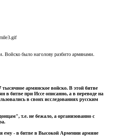
и. Войско было наголову разбито армянами.
7 тысячное армянское войско. В этой битве
 в битве при Иссе описанно, а в переводе на
ользовались в своих исследованиях русским
нцам", т.е. не бежало, а организованно с
ра.
ся ему - в битве в Высокой Армении армяне