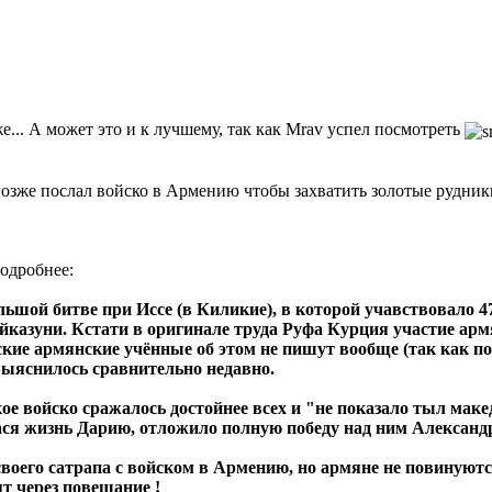
е... А может это и к лучшему, так как Mrav успел посмотреть
позже послал войско в Армению чтобы захватить золотые рудник
подробнее:
ьшой битве при Иссе (в Киликие), в которой учавствовало 4
казуни. Кстати в оригинале труда Руфа Курция участие армян
тские армянские учённые об этом не пишут вообще (так как п
 выяснилось сравнительно недавно.
е войско сражалось достойнее всех и "не показало тыл македо
пася жизнь Дарию, отложило полную победу над ним Александ
своего сатрапа с войском в Армению, но армяне не повинуют
т через повешание !