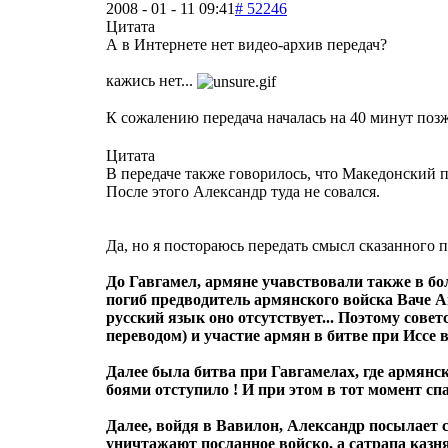
2008 - 01 - 11 09:41
# 52246
Цитата
А в Интернете нет видео-архив передач?
кажись нет...
К сожалению передача началась на 40 минут позж
Цитата
В передаче также говорилось, что Македонский 
После этого Александр туда не совался.
Да, но я постораюсь передать смысл сказанного 
До Гавгамел, армяне учавствовали также в бол
погиб предводитель армянского войска Ваче Ай
русский язык оно отсутствует... Поэтому сове
переводом) и участие армян в битве при Иссе
Далее была битва при Гавгамелах, где армянско
боями отступило ! И при этом в тот момент с
Далее, войдя в Вавилон, Александр посылает 
уничтажают посланное войско, а сатрапа казня