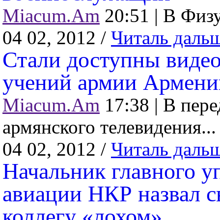
Miacum.Am
20:51 |
В Физу
04 02, 2012 /
Читаль даль
Стали доступны видео
учений армии Армени
Miacum.Am
17:38 |
В пере
армянского телевидения...
04 02, 2012 /
Читаль даль
Начальник главного у
авиации НКР назвал с
коллегу «лохом»