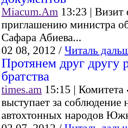
Miacum.Am
13:23 |
Визит 
приглашению министра о
Сафара Абиева...
02 08, 2012 /
Читаль даль
Протянем друг другу 
братства
times.am
15:15 |
Комитета 
выступает за соблюдение 
автохтонных народов Южно
02 07, 2012 /
Читаль даль