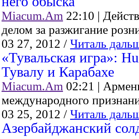
него обыска
Miacum.Am
22:10 |
Действ
делом за разжигание розни
03 27, 2012 /
Читаль даль
«Тувальская игра»: Hu
Тувалу и Карабахе
Miacum.Am
02:21 |
Армени
международного признани
03 25, 2012 /
Читаль даль
Азербайджанский солд