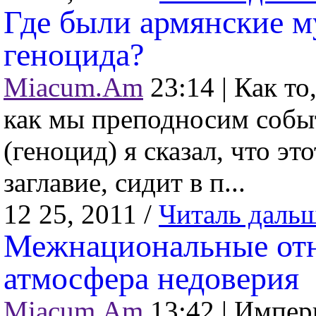
Где были армянские 
геноцида?
Miacum.Am
23:14 |
Как то
как мы преподносим событ
(геноцид) я сказал, что э
заглавие, сидит в п...
12 25, 2011 /
Читаль даль
Межнациональные отн
атмосфера недоверия
Miacum.Am
13:42 |
Импери