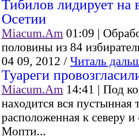
Тибилов лидирует на
Осетии
Miacum.Am
01:09 |
Обрабо
половины из 84 избиратель
04 09, 2012 /
Читаль даль
Туареги провозгласил
Miacum.Am
14:41 |
Под ко
находится вся пустынная 
расположенная к северу и 
Мопти...