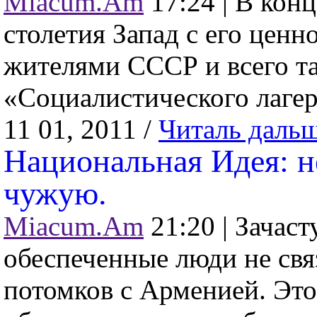
Miacum.Am
17:24 |
В конц
столетия Запад с его цен
жителями СССР и всего т
«Социалистического лагеря
11 01, 2011 /
Читаль даль
Национальная Идея: н
чужую.
Miacum.Am
21:20 |
Зачаст
обеспеченные люди не св
потомков с Арменией. Это