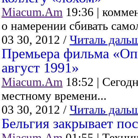
Miacum.Am
19:36 |
коммен
о намерении сбивать само
03 30, 2012 /
Читаль даль
Премьера фильма «Опе
август 1991»
Miacum.Am
18:52 |
Cегодн
местному времени...
03 30, 2012 /
Читаль даль
Бельгия закрывает по
Miacum.Am
01:55 |
Технич