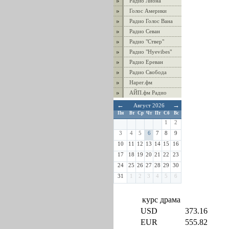
Радио Лиона
Голос Америки
Радио Голос Вана
Радио Севан
Радио "Ствер"
Радио "Hyevibes"
Радио Ереван
Радио Свобода
Нарег.фм
АЙП.фм Радио
←
→
Август 2026
Пн
Вт
Ср
Чт
Пт
Сб
Вс
1
2
3
4
5
6
7
8
9
10
11
12
13
14
15
16
17
18
19
20
21
22
23
24
25
26
27
28
29
30
31
1
2
3
4
5
6
курс драма
USD
373.16
EUR
555.82