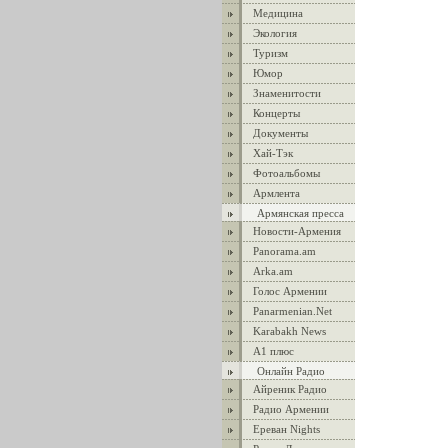
Медицина
Экология
Туризм
Юмор
Знаменитости
Концерты
Документы
Хай-Тэк
Фотоальбомы
Армлента
Армянская пресса
Новости-Армения
Panorama.am
Arka.am
Голос Армении
Panarmenian.Net
Karabakh News
А1 плюс
Онлайн Радио
Айреник Радио
Радио Армении
Ереван Nights