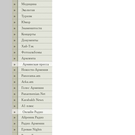
Медицина
Экология
Туризм
Юмор
Знаменитости
Концерты
Документы
Хай-Тэк
Фотоальбомы
Армлента
Армянская пресса
Новости-Армения
Panorama.am
Arka.am
Голос Армении
Panarmenian.Net
Karabakh News
А1 плюс
Онлайн Радио
Айреник Радио
Радио Армении
Ереван Nights