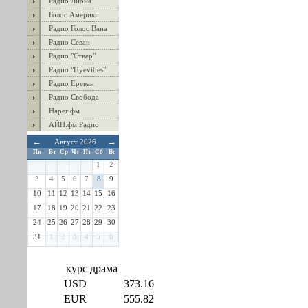
Радио Лиона
Голос Америки
Радио Голос Вана
Радио Севан
Радио "Ствер"
Радио "Hyevibes"
Радио Ереван
Радио Свобода
Нарег.фм
АЙП.фм Радио
←
→
Август 2026
Пн
Вт
Ср
Чт
Пт
Сб
Вс
1
2
3
4
5
6
7
8
9
10
11
12
13
14
15
16
17
18
19
20
21
22
23
24
25
26
27
28
29
30
31
1
2
3
4
5
6
курс драма
USD
373.16
EUR
555.82