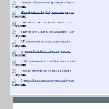
Наземный общественный транспорт в Ереван
«Ени Мусават»: Азербайджанским офицерам
Пять армяно-турецких картин покажут на е
В Петербурге между азербайджанцами и даг
В Ереване проходит научная конференция,
Курение в бельгийских кафе теперь грозит
ЮКЖД призывает жителей Армении к повышен
Первый электропоезд из Еревана в Севан о
Армянский виолончелист одержал победу на