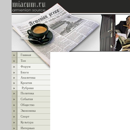
Главная
Топ
Форум
Блоги
Аналитика
Креатив
Рубрики
Политика
События
Общество
Экономика
Спорт
Культура
Интервью