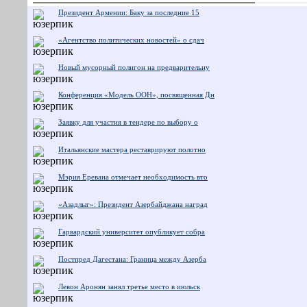
Президент Армении: Баку за последние 15
«Агентство политических новостей» о сдач
Новый мусорный полигон на предварительну
Конференция «Модель ООН», посвященная Дн
Заявку для участия в тендере по выбору о
Итальянские мастера реставрируют полотно
Мэрия Еревана отмечает необходимость вто
«Азадлыг»: Президент Азербайджана наград
Гарвардский университет опубликует собра
Постпред Дагестана: Граница между Азерба
Левон Аронян занял третье место в июльск