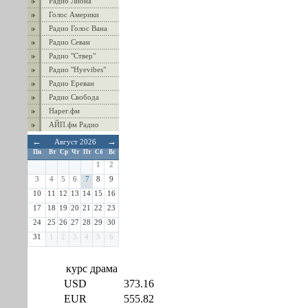
Радио Лиона
Голос Америки
Радио Голос Вана
Радио Севан
Радио "Ствер"
Радио "Hyevibes"
Радио Ереван
Радио Свобода
Нарег.фм
АЙП.фм Радио
←
→
Август 2026
Пн
Вт
Ср
Чт
Пт
Сб
Вс
1
2
3
4
5
6
7
8
9
10
11
12
13
14
15
16
17
18
19
20
21
22
23
24
25
26
27
28
29
30
31
1
2
3
4
5
6
курс драма
USD
373.16
EUR
555.82