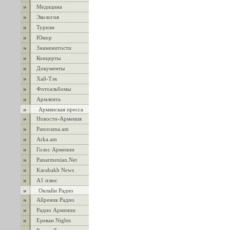
Медицина
Экология
Туризм
Юмор
Знаменитости
Концерты
Документы
Хай-Тэк
Фотоальбомы
Армлента
Армянская пресса
Новости-Армения
Panorama.am
Arka.am
Голос Армении
Panarmenian.Net
Karabakh News
А1 плюс
Онлайн Радио
Айреник Радио
Радио Армении
Ереван Nights