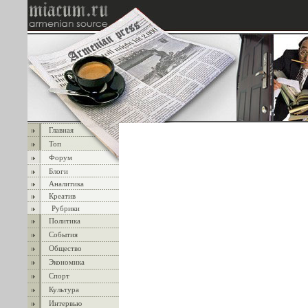
Главная
Топ
Форум
Блоги
Аналитика
Креатив
Рубрики
Политика
События
Общество
Экономика
Спорт
Культура
Интервью