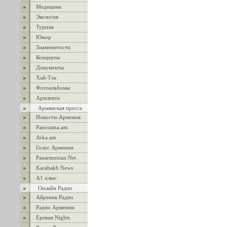
Медицина
Экология
Туризм
Юмор
Знаменитости
Концерты
Документы
Хай-Тэк
Фотоальбомы
Армлента
Армянская пресса
Новости-Армения
Panorama.am
Arka.am
Голос Армении
Panarmenian.Net
Karabakh News
А1 плюс
Онлайн Радио
Айреник Радио
Радио Армении
Ереван Nights