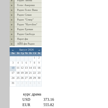
Радио Лиона
Голос Америки
Радио Голос Вана
Радио Севан
Радио "Ствер"
Радио "Hyevibes"
Радио Ереван
Радио Свобода
Нарег.фм
АЙП.фм Радио
←
→
Август 2026
Пн
Вт
Ср
Чт
Пт
Сб
Вс
1
2
3
4
5
6
7
8
9
10
11
12
13
14
15
16
17
18
19
20
21
22
23
24
25
26
27
28
29
30
31
1
2
3
4
5
6
курс драма
USD
373.16
EUR
555.82