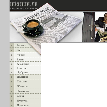
Главная
Топ
Форум
Блоги
Аналитика
Креатив
Рубрики
Политика
События
Общество
Экономика
Спорт
Культура
Интервью