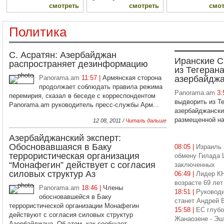
смотреть
смотреть
смот
Политика
С. Асратян: Азербайджан
Иранские С
распространяет дезинформацию
из Тегеран
Panorama.am
11:57 |
Армянская сторона
азербайдж
продолжает соблюдать правила режима
Panorama.am
3:
перемирия, сказал в беседе с корреспондентом
выдворить из Т
Panorama.am руководитель пресс-службы Арм...
азербайджански
размещенной на 
12 08, 2011 /
Читаль дальше
Азербайджанский эксперт:
Обосновавшаяся в Баку
08:05 |
Израиль 
террористическая организация
обмену Гилада 
“Монафегин” действует с согласия
заключенных
силовых структур Аз
06:49 |
Лидер КН
возрасте 69 лет
Panorama.am
18:46 |
Члены
18:51 |
Руковод
обосновавшейся в Баку
станет Андрей 
террористической организации Монафегин
15:58 |
ЕС глубо
действуют с согласия силовых структур
Жанаозене - Эш
Азербайджана. Об этом, как сообщает...