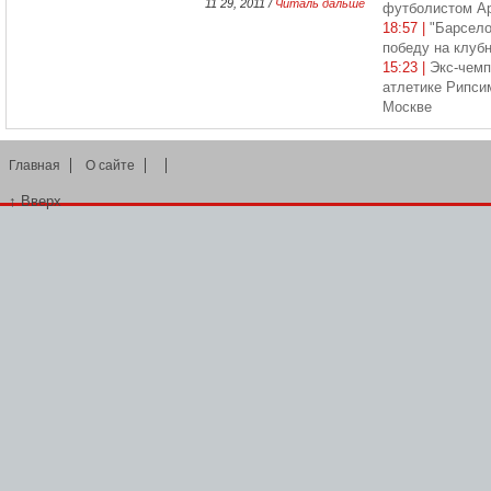
11 29, 2011 /
Читаль дальше
футболистом Ар
18:57 |
"Барсело
победу на клуб
15:23 |
Экс-чемп
атлетике Рипси
Москве
Главная
О сайте
↑
Вверх