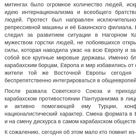
митингах было огромное количество людей, ис
идею интернационализма и всеобщего братств
людей. Протест был направлен исключительно
репрессивной машины и её Бакинского филиала. 
следил за развитием ситуации в Нагорном Ка
мужеством горстки людей, не побоявшихся откры
силы, которая наводила ужас на всю Европу и за
собой все крупные мировые державы. Именно бл
карабахским борцам, Европа и мир избавились от 
жители той же Восточной Европы сегодня 
беспрепятственно интегрироваться в общеевропей
После развала Советского Союза и прихо
карабахском противостоянии Пантуранизма в лиц
и активно помогающей ему Турции, конф
националистический характер. Смена формата в 
и на смену дискурса в самом карабахском обществ
К сожалению, сегодня об этом мало кто помнит из-