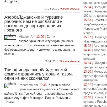
Артур Га...
ереванских буд
15:54 |
Президен
12 14, 2011 /
Читаль дальше
ученых Армении
100 млн. драмо
Азербайджанские и турецкие
15:33 |
Спустя 2
рабочие: нам не заплатили и
азербайджанско
насильно депортировали из
Новрузали Маме
Грозного
мебель
Miacum.Am
12:00 |
Сотни
15:07 |
Председ
азербайджанских и турецких рабочих
«Ниг-Апаран» с
утверждают, что их вывозят из Чечни насильно,
15:02 |
Армянски
без обещанных денег и документов, говорится в
14:46 |
Уволенны
статье ...
устроили акцию
вокзала
12 14, 2011 /
Читаль дальше
14:34 |
Объедине
приоритет деят
Три офицера азербайджанской
13:00 |
Молодые
армии отравились угарным газом,
против фальсиф
один из них скончался
агитпропа
12:47 |
Журнали
Panorama.am
10:35 |
Чрезвычайное
юстиции Армени
происшествие случилось в Ясамальском
предэкзаменаци
районе Баку. Три лейтенанта азербайджанской
12:40 |
В Баку 1
армии Абульфат Мамедов, Рафиг Гасымов и
суицид в Facebo
Эльме...
бросившись в м