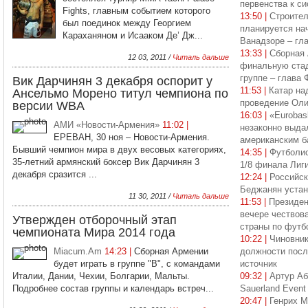
первенства к си
Fights, главным событием которого
13:50 |
Строите
был поединок между Георгием
планируется нач
Караханяном и Исааком Де’ Дж...
Ванадзоре – гл
13:33 |
Сборная 
12 03, 2011 /
Читаль дальше
финальную стад
группе – глава
Вик Дарчинян 3 декабря оспорит у
11:53 |
Катар на
Ансельмо Морено титул чемпиона по
проведение Ол
версии WBA
16:03 |
«Eurobas
АМИ «Новости-Армения»
11:02 |
незаконно выда
ЕРЕВАН, 30 ноя – Новости-Армения.
американским б
Бывший чемпион мира в двух весовых категориях,
14:35 |
Футболис
35-летний армянский боксер Вик Дарчинян 3
1/8 финала Лиг
декабря сразится ...
12:24 |
Российск
Беджанян устан
11 30, 2011 /
Читаль дальше
11:53 |
Президен
вечере чествов
Утвержден отборочный этап
страны по футб
чемпионата Мира 2014 года
10:22 |
Чиновни
Miacum.Am
14:23 |
Сборная Армении
должности посл
будет играть в группе "B", с командами
источник
Италии, Дании, Чехии, Болгарии, Мальты.
09:32 |
Артур Аб
Подробнее состав группы и календарь встреч...
Sauerland Event
20:47 |
Генрих М