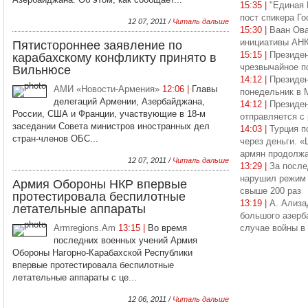
15:35 |
"Единая 
пост спикера Г
12 07, 2011 /
Читаль дальше
15:30 |
Ваан Ова
инициативы АН
Пятистороннее заявление по
15:15 |
Президен
карабахскому конфликту принято в
чрезвычайное п
Вильнюсе
14:12 |
Президен
АМИ «Новости-Армения»
12:06 |
Главы
понедельник в 
делегаций Армении, Азербайджана,
14:12 |
Президен
России, США и Франции, участвующие в 18-м
отправляется с
заседании Совета министров иностранных дел
14:03 |
Турция п
стран-членов ОБС...
через деньги. 
армян продолж
12 07, 2011 /
Читаль дальше
13:29 |
За посл
нарушил режим 
Армия Обороны НКР впервые
свыше 200 раз
протестировала беспилотные
13:19 |
А. Ализа
летательные аппараты
большого азерб
Armregions.Am
13:15 |
Во время
случае войны в
последних военных учений Армия
Обороны Нагорно-Карабахской Республики
впервые протестировала беспилотные
летательные аппараты с це...
12 06, 2011 /
Читаль дальше