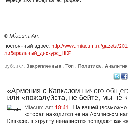
передышку перед катастрофой.
Miacum.Am
©
постоянный адрес:
http://www.miacum.ru/gazeta/201
либеральный_дискурс_НКР
рубрики:
,
,
,
Закрепленные
Топ
Политика
Аналитик
«Армения с Кавказом ничего общег
или «пожалуйста, не бейте, мы не 
Miacum.Am
18:41 |
На вашей (возможно 
которая находится не на Армянском наг
Кавказе, в «группу ненависти» попадают как «к