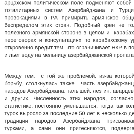
арцахском политическом поле подменяют собой
тоталитарных систем Азербайджана и Турци
провокациями в РА примирить армянское общ
беспределом этих стран. Подобный крен не то
полезного армянской стороне в целом и
карабах
переговорах и консультациях по карабахскому у
откровенно вредит тем, что ограничивает НКР в п
и льет воду на мельницу азербайджанской пропаг
Между тем,
с той же проблемой, из-за котор
борьбу, столкнулась также
часть азербайджан
народов Азербайджана: талышей, лезгин, аварцев,
и других. Численность этих народов, соглас
статистике, постоянно уменьшается, тогда как ко
турок выросло за последние 50 лет в несколько де
традиции народов Азербайджана присваиваю
турками, а сами они притесняются, подверга