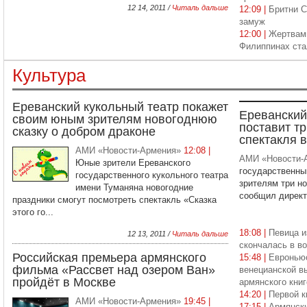
12 14, 2011 /
Читаль дальше
12:09 |
Бритни С
замуж
12:00 |
Жертвам
Филиппинах ста
Культура
Ереванский кукольный театр покажет
Ереванский
своим юным зрителям новогоднюю
поставит тр
сказку о добром драконе
спектакля в
АМИ «Новости-Армения»
12:08 |
АМИ «Новости-
Юные зрители Ереванского
государственны
государственного кукольного театра
зрителям три н
имени Туманяна новогодние
сообщил директо
праздники смогут посмотреть спектакль «Сказка
этого го...
18:08 |
Певица и
12 13, 2011 /
Читаль дальше
скончалась в во
Российская премьера армянского
15:48 |
Евроньюс
фильма «Рассвет над озером Ван»
венецианской в
пройдёт в Москве
армянского кни
14:20 |
Первой к
АМИ «Новости-Армения»
19:45 |
17:15 |
Армянски