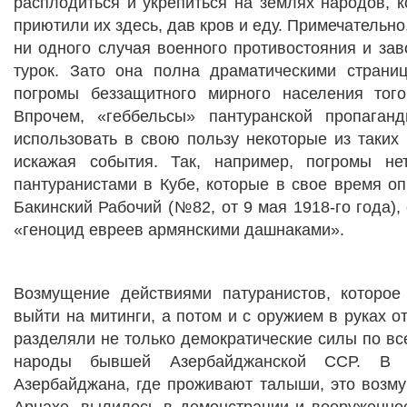
расплодиться и укрепиться на землях народов, 
приютили их здесь, дав кров и еду. Примечательно,
ни одного случая военного противостояния и зав
турок. Зато она полна драматическими стран
погромы беззащитного мирного населения тог
Впрочем, «геббельсы» пантуранской пропаган
использовать в свою пользу некоторые из таких
искажая события. Так, например, погромы не
пантуранистами в Кубе, которые в свое время о
Бакинский Рабочий (№82, от 9 мая 1918-го года),
«геноцид евреев армянскими дашнаками».
Возмущение действиями патуранистов, которое
выйти на митинги, а потом и с оружием в руках о
разделяли не только демократические силы по все
народы бывшей Азербайджанской ССР. В ч
Азербайджана, где проживают талыши, это возму
Арцахе, вылилось в демонстрации и вооруженное