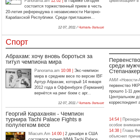
Panorama.am
12:02 |
В Париже сегодня
цивилизации» в
состоится торжественный прием в честь
20-летия референдума о независимости Нагорно-
Карабахской Республики. Среди приглашенн...
12 07, 2011 /
Читаль дальше
Спорт
Абрахам: хочу вновь бороться за
Первенство
титул чемпиона мира
среди мужч
Panorama.am
10:08 |
Экс-чемпион
Степанакер
мира в среднем весе по версии IBF
АМИ «Новости-
Артур Абрахам, который 14 января
первенство НКР
2012 года в Оффенбурге (Германия)
прошло 1-11 де
вернётся на ринг боем с арг...
Центральном до
корреспондент а
12 07, 2011 /
Читаль дальше
Георгий Караханян - Чемпион
турнира Tachi Palace Fights в
14:54 |
Президе
полулегком весе
особое внимани
14:38 |
Глава Ф
Miacum.Am
14:00 |
2 декабря в США
объяснил причи
состоялся турнир MMA Tachi Palace