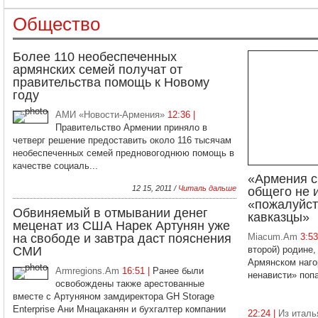
Общество
Более 110 необеспеченных
армянских семей получат от
правительства помощь к Новому
году
АМИ «Новости-Армения»
12:36 |
Правительство Армении приняло в
четверг решение предоставить около 116 тысячам
необеспеченных семей предновогоднюю помощь в
качестве социаль...
«Армения с
12 15, 2011 /
Читаль дальше
общего не 
«пожалуйста
Обвиняемый в отмывании денег
кавказцы»
меценат из США Нарек Артунян уже
на свободе и завтра даст пояснения
Miacum.Am
3:5
СМИ
второй) родине,
Армянском нагор
Armregions.Am
16:51 |
Ранее были
ненависти» попа
освобождены также арестованные
вместе с Артуняном замдиректора GH Storage
Enterprise Ани Мнацаканян и бухгалтер компании
22:24 |
Из италь