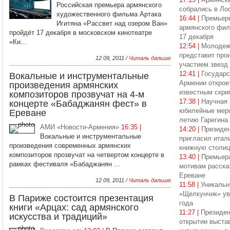
Российская премьера армянского
собрались в Ло
художественного фильма Артака
16:44 |
Премьерн
Игитяна «Рассвет над озером Ван»
армянского фил
пройдёт 17 декабря в московском кинотеатре
17 декабря
«Ки...
12:54 |
Молодеж
представит про
12 09, 2011 /
Читаль дальше
участием звезд
12:41 |
Государ
Вокальные и инструментальные
Армении откроет
произведения армянских
известным скр
композиторов прозвучат на 4-м
17:38 |
Научная 
концерте «Бабаджанян фест» в
юбилейные меро
Ереване
летию Гарегина
АМИ «Новости-Армения»
16:35 |
14:20 |
Президен
Вокальные и инструментальные
пригласил итал
произведения современных армянских
книжную столицу
композиторов прозвучат на четвертом концерте в
13:40 |
Премьера
рамках фестиваля «Бабаджанян ...
мотивам расска
Ереване
12 09, 2011 /
Читаль дальше
11:58 |
Уникальн
«Щелкунчик» ув
В Париже состоится презентация
года
книги «Арцах: сад армянского
11:27 |
Президен
искусства и традиций»
открытии выста