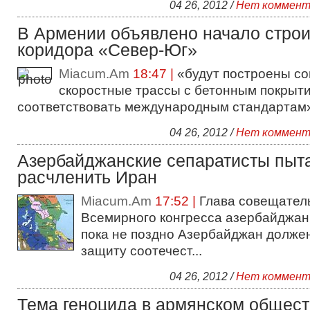
04 26, 2012 /
Нет коммент
В Армении объявлено начало строи
коридора «Север-Юг»
Miacum.Am
18:47 |
«будут построены с
скоростные трассы с бетонным покрыти
соответствовать международным стандартам»
04 26, 2012 /
Нет коммент
Азербайджанские сепаратисты пыт
расчленить Иран
Miacum.Am
17:52 |
Глава совещател
Всемирного конгресса азербайджан
пока не поздно Азербайджан должен
защиту соотечест...
04 26, 2012 /
Нет коммент
Тема геноцида в армянском общест