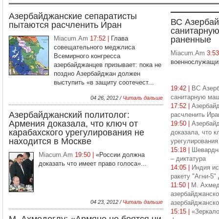
Азербайджанские сепаратисты
ВС Азербай
пытаются расчленить Иран
санитарную
Miacum.Am
17:52 |
Глава
раненные
совещательного меджлиса
Miacum.Am
3:5
Всемирного конгресса
военнослужащих
азербайджанцев призывает: пока не
поздно Азербайджан должен
выступить «в защиту соотечест...
19:42 |
ВС Азер
санитарную маш
04 26, 2012 /
Читаль дальше
17:52 |
Азербайд
Азербайджанский политолог:
расчленить Ира
Армения доказала, что ключ от
19:50 |
Азербайд
карабахского урегулирования не
доказала, что к
находится в Москве
урегулирования
15:18 |
Шевардна
Miacum.Am
19:50 |
«России должна
– диктатура
доказать что имеет право голоса»...
14:05 |
Индия и
ракету "Агни-5"
11:50 |
М. Ахмед
азербайджанско
04 23, 2012 /
Читаль дальше
азербайджанско
15:15 |
«Зеркало