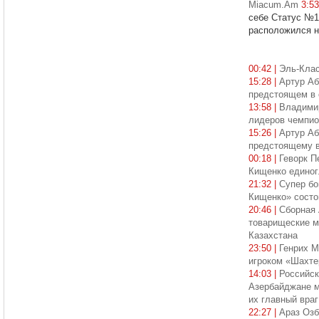
Miacum.Am
3:5
себе Статус №1
расположился н
00:42 |
Эль-Клас
15:28 |
Артур Аб
предстоящем в 
13:58 |
Владимир
лидеров чемпио
15:26 |
Артур Аб
предстоящему в
00:18 |
Геворк П
Кищенко едино
21:32 |
Супер бо
Кищенко» состо
20:46 |
Сборная 
товарищеские м
Казахстана
23:50 |
Генрих М
игроком «Шахте
14:03 |
Российск
Азербайджане ме
их главный враг
22:27 |
Араз Озб