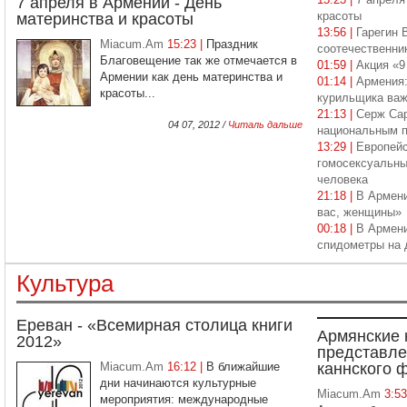
7 апреля в Армении - День
красоты
материнства и красоты
13:56 |
Гарегин 
Miacum.Am
15:23 |
Праздник
соотечественни
Благовещение так же отмечается в
01:59 |
Акция «9
Армении как день материнства и
01:14 |
Армения
красоты...
курильщика важ
21:13 |
Серж Сар
04 07, 2012 /
Читаль дальше
национальным п
13:29 |
Европейс
гомосексуальны
человека
21:18 |
В Армени
вас, женщины»
00:18 |
В Армени
спидометры на 
Культура
Ереван - «Всемирная столица книги
Армянские 
2012»
представле
Miacum.Am
16:12 |
В ближайшие
каннского 
дни начинаются культурные
Miacum.Am
3:5
мероприятия: международные