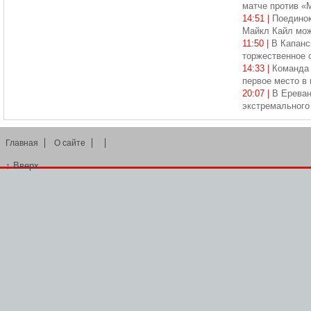
матче против «
14:51 |
Поединок
Майкл Кайл мож
11:50 |
В Капанс
торжественное 
14:33 |
Команда 
первое место в
20:07 |
В Ереван
экстремального
Главная
О сайте
↑
Вверх