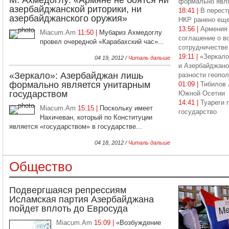
М. Ахмедоглу: «Армяне не боятся ни
формально явля
азербайджанской риторики, ни
18:41 |
В перест
азербайджанского оружия»
НКР ранено еще
13:56 |
Армения 
Miacum.Am
11:50 |
Мубариз Ахмедоглу
соглашение о в
провел очередной «Карабахский час»...
сотрудничестве
19:11 |
«Зеркало
04 19, 2012 /
Читаль дальше
и Азербайджано
«Зеркало»: Азербайджан лишь
разности геопо
формально является унитарным
01:09 |
Тибилов 
государством
Южной Осетии
14:41 |
Туареги 
Miacum.Am
15:15 |
Поскольку имеет
государство
Нахичеван, который по Конституции
является «государством» в государстве...
04 18, 2012 /
Читаль дальше
Общество
Подвергшаяся репрессиям
Исламская партия Азербайджана
пойдет вплоть до Евросуда
Miacum.Am
15:09 |
«Возбуждение