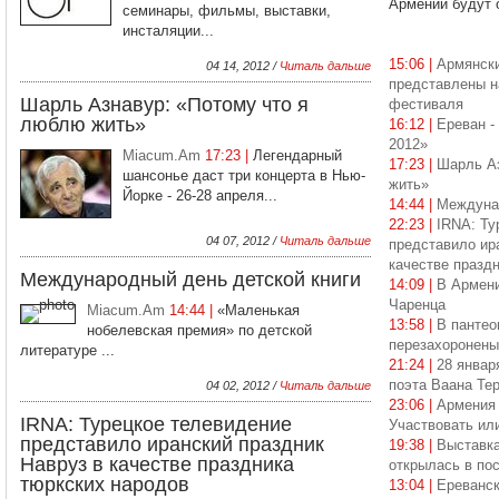
Армении будут о
семинары, фильмы, выставки,
инсталяции...
15:06 |
Армянски
04 14, 2012 /
Читаль дальше
представлены н
Шарль Азнавур: «Потому что я
фестиваля
люблю жить»
16:12 |
Ереван -
2012»
Miacum.Am
17:23 |
Легендарный
17:23 |
Шарль Аз
шансонье даст три концерта в Нью-
жить»
Йорке - 26-28 апреля...
14:44 |
Междунар
22:23 |
IRNA: Ту
04 07, 2012 /
Читаль дальше
представило ир
качестве празд
Международный день детской книги
14:09 |
В Армен
Чаренца
Miacum.Am
14:44 |
«Маленькая
13:58 |
В пантео
нобелевская премия» по детской
перезахоронены
литературе ...
21:24 |
28 январ
поэта Ваана Те
04 02, 2012 /
Читаль дальше
23:06 |
Армения 
IRNA: Турецкое телевидение
Участвовать ил
представило иранский праздник
19:38 |
Выставка
Навруз в качестве праздника
открылась в по
тюркских народов
13:04 |
Ереванск