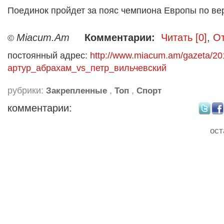
Поединок пройдет за пояс чемпиона Европы по в
Miacum.Am
Комментарии:
Читать [0]
,
От
©
постоянный адрес:
http://www.miacum.am/gazeta/20
артур_абрахам_vs_петр_вильчевский
рубрики:
,
,
Закрепленные
Топ
Спорт
комментарии:
ост