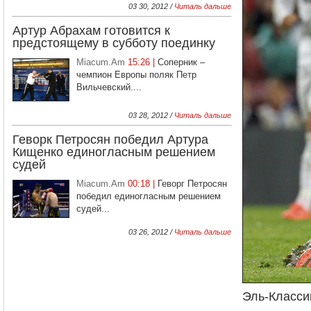
03 30, 2012 /
Читаль дальше
Артур Абрахам готовится к
предстоящему в субботу поединку
Miacum.Am
15:26 |
Соперник –
чемпион Европы поляк Петр
Вильчевский....
03 28, 2012 /
Читаль дальше
Геворк Петросян победил Артура
Кищенко единогласным решением
судей
Miacum.Am
00:18 |
Геворг Петросян
победил единогласным решением
судей...
03 26, 2012 /
Читаль дальше
Эль-Класси