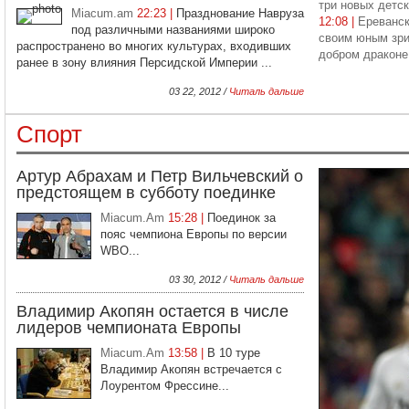
три новых детск
Miacum.am
22:23 |
Празднование Навруза
12:08 |
Ереванск
под различными названиями широко
своим юным зри
распространено во многих культурах, входивших
добром драконе
ранее в зону влияния Персидской Империи ...
03 22, 2012 /
Читаль дальше
Спорт
Артур Абрахам и Петр Вильчевский о
предстоящем в субботу поединке
Miacum.Am
15:28 |
Поединок за
пояс чемпиона Европы по версии
WBO...
03 30, 2012 /
Читаль дальше
Владимир Акопян остается в числе
лидеров чемпионата Европы
Miacum.Am
13:58 |
В 10 туре
Владимир Акопян встречается с
Лоурентом Фрессине...