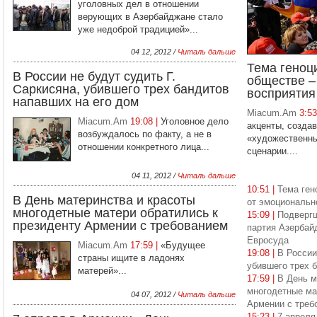
уголовных дел в отношении
верующих в Азербайджане стало
уже недоброй традицией»...
04 12, 2012 /
Читаль дальше
Тема геноц
В России не будут судить Г.
обществе –
Саркисяна, убившего трех бандитов
восприятия
напавших на его дом
Miacum.Am
3:5
Miacum.Am
19:08 |
Уголовное дело
акценты, созда
возбуждалось по факту, а не в
«художественны
отношении конкретного лица...
сценарии....
04 11, 2012 /
Читаль дальше
10:51 |
Тема ген
В День материнства и красоты
от эмоциональн
многодетные матери обратились к
15:09 |
Подверг
президенту Армении с требованием
партия Азербай
Евросуда
Miacum.Am
17:59 |
«Будущее
19:08 |
В России
страны ищите в ладонях
убившего трех 
матерей»...
17:59 |
В День м
многодетные ма
04 07, 2012 /
Читаль дальше
Армении с треб
15:23 |
7 апреля