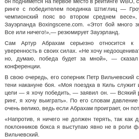
он поднимется на первое место в рейтинге WBO, с
ринге с победителем поединка Штиглиц — Гро
чемпионский пояс во втором среднем весе»
Зауэрланда Boxingscene.com. «Этот бой много з
Все или ничего!»,— резюмирует Зауэрланд.
Сам Артур Абрахам серьезно относится к с
уверенность в своих силах. «Не хочу недооценива
но, думаю, победа будет за мной», — сказал
конференции.
В свою очередь, его соперник Петр Вильчевский с
тени накануне боя. «Моя поездка в Киль служит
цели — я хочу победить, — заявил он. — Всякий р
ринг, я хочу выиграть». По его словам давлени
очень велико, ведь если Абрахам проиграет, он пот
«Напротив, я ничего не должен терять, так как
поклонников бокса я выступаю явно не в роли ф
Вильчевский.