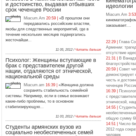
кинематогр
и достоинство, выдавая отбывших
идеологии
срок чеченцев России
Miacum.Am
3:5
Miacum.Am
20:59 |
«В прошлом они
кинематографом 
передавались российским властям,
заказывает....
якобы для следственных мероприятий, где в
течение нескольких месяцев подвергались
жесточайши...
22:29 |
Глава Со
Армении: траге
11 05, 2012 /
Читать дальше
отсутствие иде
21:31 |
В Ванадз
Психолог: Женщины вступающие в
благоустройств
брак с представителем другой
20:59 |
Совет че
нации, отдаляются от этнической,
демонстрирует с
национальной среды
честь и достои
Miacum.am
16:39 |
«Женщина должна
чеченцев Росси
сохранять стабильность семейной
16:39 |
Психоло
системы. Например, если в семье возникают
с представител
какие-либо проблемы, то в основном
этнической, на
стабилизирующую...
14:55 |
Студенты
необеспеченных
11 03, 2012 /
Читать дальше
общую сумму 6
14:51 |
Число бе
Студенты армянских вузов из
2012 года сокра
социально необеспеченных семей
человек