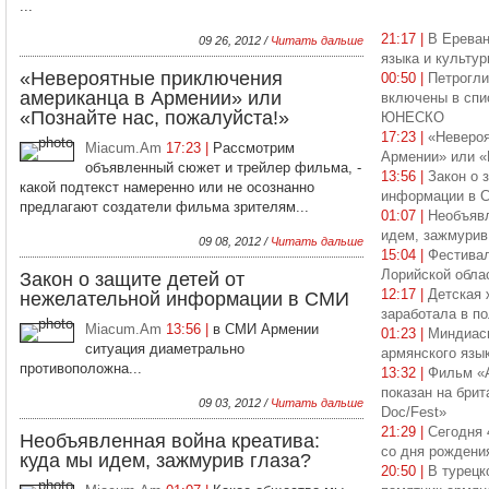
...
21:17 |
В Ереван
09 26, 2012 /
Читать дальше
языка и культу
«Невероятные приключения
00:50 |
Петрогл
американца в Армении» или
включены в спи
«Познайте нас, пожалуйста!»
ЮНЕСКО
17:23 |
«Невероя
Miacum.Am
17:23 |
Рассмотрим
Армении» или «
объявленный сюжет и трейлер фильма, -
13:56 |
Закон о 
какой подтекст намеренно или не осознанно
информации в 
предлагают создатели фильма зрителям...
01:07 |
Необъявл
идем, зажмурив
09 08, 2012 /
Читать дальше
15:04 |
Фестива
Лорийской обла
Закон о защите детей от
12:17 |
Детская 
нежелательной информации в СМИ
заработала в п
Miacum.Am
13:56 |
в СМИ Армении
01:23 |
Миндиас
ситуация диаметрально
армянского язы
противоположна...
13:32 |
Фильм «
показан на брит
09 03, 2012 /
Читать дальше
Doc/Fest»
21:29 |
Сегодня 
Необъявленная война креатива:
со дня рождени
куда мы идем, зажмурив глаза?
20:50 |
В турецк