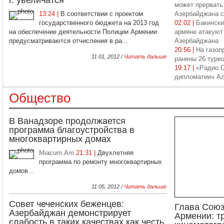
г. увеличатся
может прервать
13:24 |
В соответствии с проектом
Азербайджана 
государственного бюджета на 2013 год
02:02 |
Бакински
на обеспечение деятельности Полиции Армении
армяне атакуют
предусматриваются отчисления в ра...
Азербайджана
20:56 |
На газоп
11 01, 2012 /
Читать дальше
ранены 26 туре
19:17 |
«Радио С
дипломатии» А
Общество
В Ванадзоре продолжается
программа благоустройства в
многоквартирных домах
Miacum.Am
21:31 |
Двухлетняя
программа по ремонту многоквартирных
домов...
11 05, 2012 /
Читать дальше
Совет чеченских беженцев:
Глава Союз
Азербайджан демонстрирует
Армении: т
слабость в таких качествах как честь