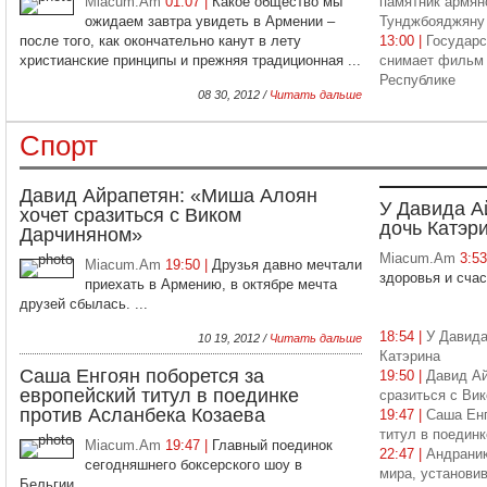
Miacum.Am
01:07 |
Какое общество мы
памятник армян
ожидаем завтра увидеть в Армении –
Тунджбояджяну
после того, как окончательно канут в лету
13:00 |
Государс
христианские принципы и прежняя традиционная ...
снимает фильм 
Республике
08 30, 2012 /
Читать дальше
Спорт
Давид Айрапетян: «Миша Алоян
У Давида А
хочет сразиться с Виком
дочь Катэр
Дарчиняном»
Miacum.Am
3:5
Miacum.Am
19:50 |
Друзья давно мечтали
здоровья и счаст
приехать в Армению, в октябре мечта
друзей сбылась. ...
18:54 |
У Давида
10 19, 2012 /
Читать дальше
Катэрина
Саша Енгоян поборется за
19:50 |
Давид Ай
европейский титул в поединке
сразиться с Ви
против Асланбека Козаева
19:47 |
Саша Енг
титул в поедин
Miacum.Am
19:47 |
Главный поединок
22:47 |
Андраник
сегодняшнего боксерского шоу в
мира, установи
Бельгии...