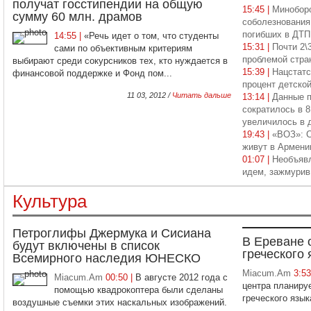
получат госстипендии на общую
15:45 |
Минобор
сумму 60 млн. драмов
соболезнования
погибших в ДТП
14:55 |
«Речь идет о том, что студенты
15:31 |
Почти 2\
сами по объективным критериям
проблемой стра
выбирают среди сокурсников тех, кто нуждается в
15:39 |
Нацстатс
финансовой поддержке и Фонд пом...
процент детско
11 03, 2012 /
Читать дальше
13:14 |
Данные п
сократилось в 8
увеличилось в 
19:43 |
«ВОЗ»: 
живут в Армени
01:07 |
Необъявл
идем, зажмурив
Культура
Петроглифы Джермука и Сисиана
В Ереване 
будут включены в список
греческого 
Всемирного наследия ЮНЕСКО
Miacum.Am
3:5
Miacum.Am
00:50 |
В августе 2012 года с
центра планиру
помощью квадрокоптера были сделаны
греческого язык
воздушные съемки этих наскальных изображений.