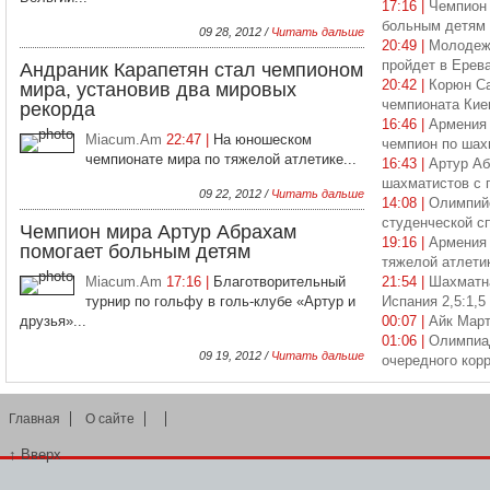
17:16 |
Чемпион 
больным детям
09 28, 2012 /
Читать дальше
20:49 |
Молодежн
пройдет в Ерев
Андраник Карапетян стал чемпионом
20:42 |
Корюн Са
мира, установив два мировых
чемпионата Кие
рекорда
16:46 |
Армения 
Miacum.Am
22:47 |
На юношеском
чемпион по ша
чемпионате мира по тяжелой атлетике...
16:43 |
Артур Аб
шахматистов с 
09 22, 2012 /
Читать дальше
14:08 |
Олимпийс
студенческой с
Чемпион мира Артур Абрахам
19:16 |
Армения 
помогает больным детям
тяжелой атлети
Miacum.Am
17:16 |
Благотворительный
21:54 |
Шахматна
турнир по гольфу в голь-клубе «Артур и
Испания 2,5:1,5
друзья»...
00:07 |
Айк Март
01:06 |
Олимпиад
09 19, 2012 /
Читать дальше
очередного кор
Главная
О сайте
↑
Вверх