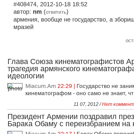
#408474, 2012-10-18 18:52
автор:
nm
(
)
ответить
армения, вообще не государство, а збори
мразей
ост
Глава Союза кинематографистов А
трагедия армянского кинематографа
идеологии
Miacum.Am
22:29 |
Государство не зани
кинематографом - оно само не знает, что
11 07, 2012 /
Нет коммент
Президент Армении поздравил пре
Барака Обаму с переизбранием на 
Miacum.Am
22:17 |
Барак Обама переиз