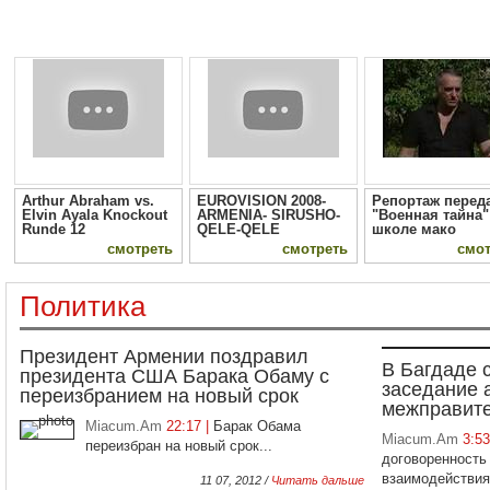
Arthur Abraham vs.
EUROVISION 2008-
Репортаж перед
Elvin Ayala Knockout
ARMENIA- SIRUSHO-
"Военная тайна"
Runde 12
QELE-QELE
школе мако
смотреть
смотреть
смот
Политика
Президент Армении поздравил
В Багдаде 
президента США Барака Обаму с
заседание 
переизбранием на новый срок
межправите
Miacum.Am
22:17 |
Барак Обама
Miacum.Am
3:5
переизбран на новый срок...
договоренность
взаимодействия 
11 07, 2012 /
Читать дальше