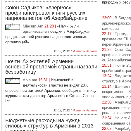
природных ресур
Союн Садыков: «АзерРос»
профинансировал книги русских
националистов об Азербайджане
23:00 |
В Багдад
армяно-иракско
Miacum.Am
21:28 |
«Нами были
комиссии
организованы поездки в Азербайджан
22:17 |
Президен
представителей русских националистических
президента США
организаций»...
переизбранием 
21:28 |
Союн Са
11 05, 2012 /
Читать дальше
профинансирова
об Азербайджан
Почти 2\3 жителей Армении
15:31 |
Почти 2\
основной проблемой страны назвали
проблемой стра
безработицу
13:24 |
Бюджетн
Arka.am
15:31 |
Изменений в
структур в Арме
деятельности властей не видят 28%
13:14 |
Данные п
опрошенных жителей Армении, сообщил в пятницу
сократилось в 8
журналистам директор Армянского Офиса Gallup
увеличилось в 
Int...
21:50 |
Азербайд
признания ничег
11 02, 2012 /
Читать дальше
реальные арми
21:24 |
На юге А
Бюджетные расходы на нужды
современная б
силовых структур в Армении в 2013
22:02 |
Азербайд