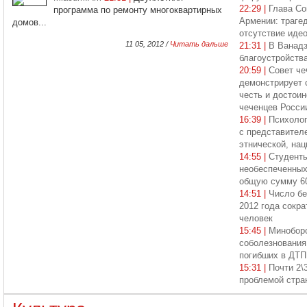
22:29 |
Глава Со
программа по ремонту многоквартирных
Армении: траге
домов...
отсутствие иде
11 05, 2012 /
Читать дальше
21:31 |
В Ванадз
благоустройств
20:59 |
Совет че
демонстрирует с
честь и достои
чеченцев Росси
16:39 |
Психоло
с представител
этнической, на
14:55 |
Студенты
необеспеченных
общую сумму 6
14:51 |
Число бе
2012 года сокра
человек
15:45 |
Минобор
соболезнования
погибших в ДТП
15:31 |
Почти 2\
проблемой стра