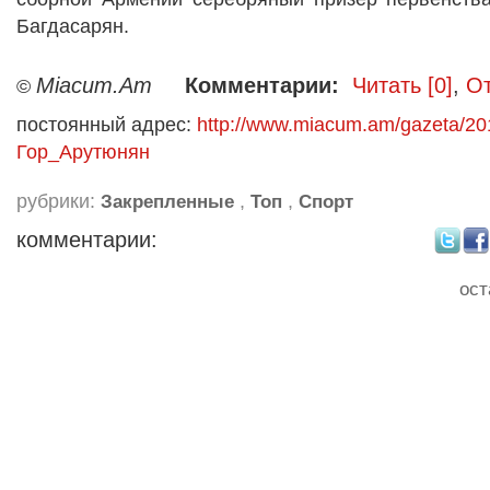
Багдасарян.
Miacum.Am
Комментарии:
Читать [0]
,
От
©
постоянный адрес:
http://www.miacum.am/gazeta/20
Гор_Арутюнян
рубрики:
,
,
Закрепленные
Топ
Спорт
комментарии:
ост