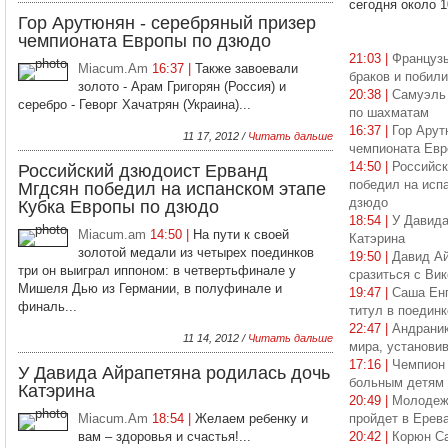
сегодня около 1
Гор Арутюнян - серебряный призер
чемпионата Европы по дзюдо
21:03 |
Французы
Miacum.Am
16:37 |
Также завоевали
браков и поби
золото - Арам Григорян (Россия) и
20:38 |
Самуэль 
серебро - Геворг Хачатрян (Украина)...
по шахматам
16:37 |
Гор Арут
11 17, 2012 /
Читать дальше
чемпионата Евр
14:50 |
Российск
Российский дзюдоист Ерванд
победил на исп
Мгдсян победил на испанском этапе
дзюдо
Кубка Европы по дзюдо
18:54 |
У Давида
Miacum.am
14:50 |
На пути к своей
Катэрина
золотой медали из четырех поединков
19:50 |
Давид Ай
три он выиграл иппоном: в четвертьфинале у
сразиться с Ви
Мишеля Дью из Германии, в полуфинале и
19:47 |
Саша Енг
финаль...
титул в поедин
22:47 |
Андраник
11 14, 2012 /
Читать дальше
мира, установи
17:16 |
Чемпион 
У Давида Айрапетяна родилась дочь
больным детям
Катэрина
20:49 |
Молодежн
Miacum.Am
18:54 |
Желаем ребенку и
пройдет в Ерев
вам – здоровья и счастья!...
20:42 |
Корюн Са