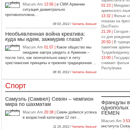
заработала в п
Miacum.Am
13:56 |
в СМИ Армении
01:23 |
Миндиас
ситуация диаметрально
армянского язы
противоположна...
13:32 |
Фильм «
показан на брит
09 03, 2012 /
Читать дальше
Doc/Fest»
21:29 |
Сегодня 
Необъявленная война креатива:
со дня рождени
куда мы идем, зажмурив глаза?
20:50 |
В турецк
Miacum.Am
01:07 |
Какое общество мы
памятник армян
ожидаем завтра увидеть в Армении –
Тунджбояджяну
после того, как окончательно канут в лету
13:00 |
Государс
христианские принципы и прежняя традиционная ...
снимает фильм 
Республике
08 30, 2012 /
Читать дальше
Спорт
Самуэль (Самвел) Севян – чемпион
Французы в
мира по шахматам
однополых 
Miacum.Am
20:38 |
Севян добился успеха
FEMEN
в возрастной категории 12 лет...
Miacum.Am
3:5
института Civi
11 19, 2012 /
Читать дальше