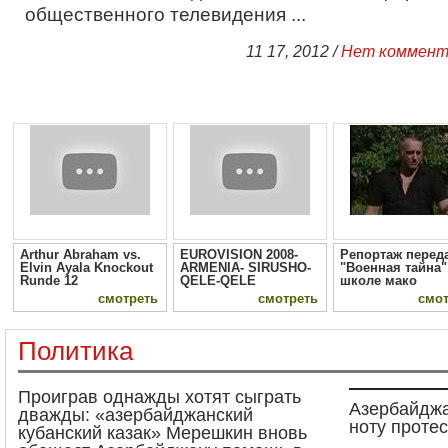
общественного телевидения ...
11 17, 2012 /
Нет коммент
Arthur Abraham vs.
EUROVISION 2008-
Репортаж перед
Elvin Ayala Knockout
ARMENIA- SIRUSHO-
"Военная тайна"
Runde 12
QELE-QELE
школе мако
смотреть
смотреть
смот
Политика
Проиграв однажды хотят сыграть
Азербайджа
дважды: «азербайджанский
ноту протес
кубанский казак» Мерешкин вновь