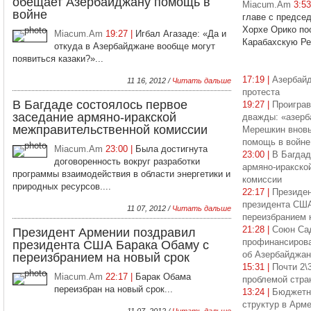
обещает Азербайджану помощь в
Miacum.Am
3:5
войне
главе с предсе
Хорхе Орико по
Miacum.Am
19:27 |
Игбал Агазаде: «Да и
Карабахскую Рес
откуда в Азербайджане вообще могут
появиться казаки?»...
17:19 |
Азербайд
11 16, 2012 /
Читать дальше
протеста
В Багдаде состоялось первое
19:27 |
Проиграв
заседание армяно-иракской
дважды: «азерб
межправительственной комиссии
Мерешкин внов
помощь в войне
Miacum.Am
23:00 |
Была достигнута
23:00 |
В Багдад
договоренность вокруг разработки
армяно-иракско
программы взаимодействия в области энергетики и
комиссии
природных ресурсов....
22:17 |
Президен
президента США
11 07, 2012 /
Читать дальше
переизбранием 
21:28 |
Союн Са
Президент Армении поздравил
профинансирова
президента США Барака Обаму с
об Азербайджан
переизбранием на новый срок
15:31 |
Почти 2\
Miacum.Am
22:17 |
Барак Обама
проблемой стра
переизбран на новый срок...
13:24 |
Бюджетн
структур в Арме