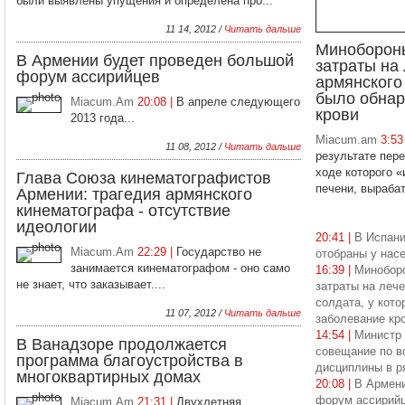
были выявлены упущения и определена про...
11 14, 2012 /
Читать дальше
Минобороны
В Армении будет проведен большой
затраты на
форум ассирийцев
армянского 
было обнар
Miacum.Am
20:08 |
В апреле следующего
крови
2013 года...
Miacum.am
3:53
11 08, 2012 /
Читать дальше
результате пере
ходе которого 
Глава Союза кинематографистов
печени, вырабат
Армении: трагедия армянского
кинематографа - отсутствие
идеологии
20:41 |
В Испани
Miacum.Am
22:29 |
Государство не
отобраны у нас
занимается кинематографом - оно само
16:39 |
Миноборо
не знает, что заказывает....
затраты на леч
солдата, у кот
11 07, 2012 /
Читать дальше
заболевание кр
14:54 |
Министр
В Ванадзоре продолжается
совещание по в
программа благоустройства в
дисциплины в р
многоквартирных домах
20:08 |
В Армени
форум ассирий
Miacum.Am
21:31 |
Двухлетняя