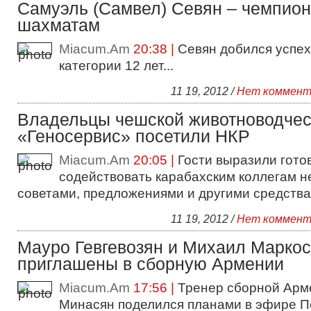
Самуэль (Самвел) Севян – чемпион
шахматам
Miacum.Am
20:38 |
Севян добился успех
категории 12 лет...
11 19, 2012 /
Нет коммент
Владельцы чешской животноводчес
«Геносервис» посетили НКР
Miacum.Am
20:05 |
Гости выразили гото
содействовать карабахским коллегам 
советами, предложениями и другими средствам
11 19, 2012 /
Нет коммент
Мауро Гевгевозян и Михаил Маркос
приглашены в сборную Армении
Miacum.Am
17:56 |
Тренер сборной Арм
Минасян поделился планами в эфире П