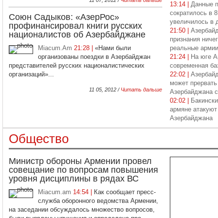
11 07, 2012 /
Читать дальше
13:14 |
Данные п
сократилось в 8
Союн Садыков: «АзерРос»
увеличилось в 
профинансировал книги русских
21:50 |
Азербайд
националистов об Азербайджане
признания ничег
Miacum.Am
21:28 |
«Нами были
реальные арми
организованы поездки в Азербайджан
21:24 |
На юге А
представителей русских националистических
современная б
организаций»...
22:02 |
Азербайд
может прервать
11 05, 2012 /
Читать дальше
Азербайджана 
02:02 |
Бакински
армяне атакуют
Азербайджана
Общество
Министр обороны Армении провел
совещание по вопросам повышения
уровня дисциплины в рядах ВС
Miacum.am
14:54 |
Как сообщает пресс-
служба оборонного ведомства Армении,
на заседании обсуждалось множество вопросов,