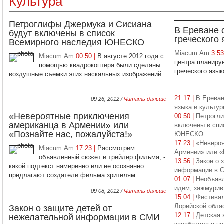
Культура
Петроглифы Джермука и Сисиана
В Ереване 
будут включены в список
греческого 
Всемирного наследия ЮНЕСКО
Miacum.Am
3:5
Miacum.Am
00:50 |
В августе 2012 года с
центра планиру
помощью квадрокоптера были сделаны
греческого язык
воздушные съемки этих наскальных изображений.
...
21:17 |
В Ереван
09 26, 2012 /
Читать дальше
языка и культу
«Невероятные приключения
00:50 |
Петрогл
американца в Армении» или
включены в спи
«Познайте нас, пожалуйста!»
ЮНЕСКО
17:23 |
«Невероя
Miacum.Am
17:23 |
Рассмотрим
Армении» или «
объявленный сюжет и трейлер фильма, -
13:56 |
Закон о 
какой подтекст намеренно или не осознанно
информации в 
предлагают создатели фильма зрителям...
01:07 |
Необъявл
идем, зажмурив
09 08, 2012 /
Читать дальше
15:04 |
Фестива
Лорийской обла
Закон о защите детей от
12:17 |
Детская 
нежелательной информации в СМИ