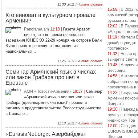
11 30, 2011 /
Читаль дальше
15:59 |
В 2012 г
Кто виноват в культурном провале
армянской литер
Армении?
русского слова
12:02 |
В Париже
Panorama.am
11:18 |
Газета Аравот
«Арцах: сад арм
пишет, что во время очередного
11:19 |
Жители Е
заседания ЮНЕСКО 22-29 ноября на острове Бали
декабре увидят
было принято решение о том, какие из
постановок
национальных...
11:02 |
Новая ар
выйдет в свет 
11 25, 2011 /
Читаль дальше
10:48 |
Анджели
Бессонна
Семинар Армянский язык в числах
14:58 |
Анталоги
или закон Грабара прошел в
собранная по п
Ереване
презентована в 
АМИ «Новости-Армения»
18:37 |
Семинар
14:22 |
Государс
«Армянский язык в числах или закон
Армении покор
Грабара (древнеармянский язык)” прошел в
Эмираты
пятницу в представительстве Россострудничества
19:26 |
Надежда 
в Ереване...
лучшую женскую
индийском Гоа
11 18, 2011 /
Читаль дальше
12:00 |
Сегодня
EUROVISION 201
«EurasiaNet.org»: Азербайджан
Швеция