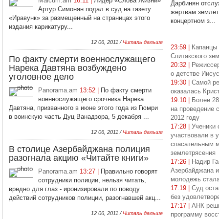
Maicum.am
16:11 |
Лидер «Слова Жизни»
Дарбинян отслу
Артур Симонян подал в суд на газету
жертвам землет
«Иравунк» за размещенный на страницах этого
концертном з...
издания карикатуру...
12 06, 2011 /
Читаль дальше
23:59 |
Капанцы 
Спитакского зе
По факту смерти военнослужащего
20:32 |
Режиссер
Нарека Давтяна возбуждено
о детстве Иису
уголовное дело
19:30 |
Самой ре
Panorama.am
13:52 |
По факту смерти
оказалась Крис
военнослужащего срочника Нарека
19:10 |
Более 28
Давтяна, призванного в июне этого года из Гюмри
на проведение 
в воинскую часть Дуц Ванадзора, 5 декабря ...
2012 году
17:28 |
Ученики 
12 06, 2011 /
Читаль дальше
участвовали в 
спасательным м
В столице Азербайджана полиция
землетрясения
разогнала акцию «Читайте книги»
17:26 |
Надир Га
Азербайджана и
Panorama.am
13:27 |
Правильно говорят
молодежь стала
сотрудники полиции, нельзя читать,
17:19 |
Суд оста
вредно для глаз - иронизировали по поводу
без удовлетвор
действий сотрудников полиции, разогнавшей акц...
17:17 |
АНК реш
12 06, 2011 /
Читаль дальше
программу восс