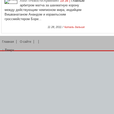
АМИ «Новости-Армения»
19:34 |
Главным
арбитром матча за шахматную корону
между действующим чемпионом мира, индийцем
Вишванатаном Анандом и израильским
гроссмейстером Бори...
11 28, 2011 /
Читаль дальше
Главная
О сайте
↑
Вверх