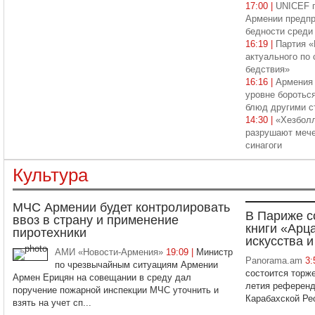
17:00 |
UNICEF п
Армении предпр
бедности среди
16:19 |
Партия «
актуального по 
бедствия»
16:16 |
Армения 
уровне боротьс
блюд другими с
14:30 |
«Хезболл
разрушают мече
синагоги
Культура
МЧС Армении будет контролировать
В Париже с
ввоз в страну и применение
книги «Арца
пиротехники
искусства 
АМИ «Новости-Армения»
19:09 |
Министр
Panorama.am
3:
по чрезвычайным ситуациям Армении
состоится торже
Армен Ерицян на совещании в среду дал
летия референд
поручение пожарной инспекции МЧС уточнить и
Карабахской Ре
взять на учет сп...