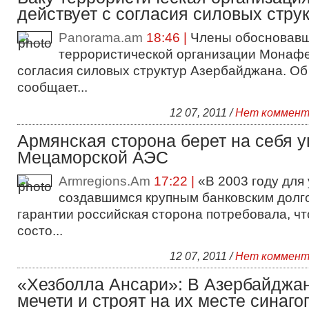
действует с согласия силовых струк
Panorama.am
18:46 |
Члены обосновавш
террористической организации Монафе
согласия силовых структур Азербайджана. Об 
сообщает...
12 07, 2011 /
Нет коммент
Армянская сторона берет на себя 
Мецаморской АЭС
Armregions.Am
17:22 |
«В 2003 году для
создавшимся крупным банковским долго
гарантии российская сторона потребовала, ч
состо...
12 07, 2011 /
Нет коммент
«Хезболла Ансари»: В Азербайджа
мечети и строят на их месте синаго