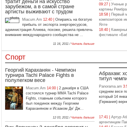
тратит деньги на искусство
09:27 |
Ученые р
зарубежом, а в самой стране
картины Рембра
артисты выживают с трудом
18:58 |
Первый 
Miacum.Am
12:40 |
Опираясь на богатую
композиторов и
прибыль от экспорта энергоресурсов,
Ялте
администрация Алиева, похоже, решила привлечь
18:40 |
Камерный
внимание международного сообщества не ...
фестивале «Баб
11 16, 2011 /
Читаль дальше
Спорт
Георгий Караханян - Чемпион
Абрахам: хо
турнира Tachi Palace Fights в
титул чемп
полулегком весе
Panorama.am
3:
Miacum.Am
14:00 |
2 декабря в США
среднем весе п
состоялся турнир MMA Tachi Palace
который 14 янв
Fights, главным событием которого
(Германия) вернё
был поединок между Георгием
Караханяном и Исааком Де’ Дж...
17:41 |
Артур Аб
12 03, 2011 /
Читаль дальше
аргентинцем Па