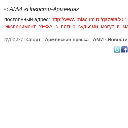
АМИ «Новости-Армения»
©
постоянный адрес:
http://www.miacum.ru/gazeta/201
Эксперимент_УЕФА_с_пятью_судьями_могут_в_ма
рубрики:
,
,
Спорт
Армянская пресса
АМИ «Новости