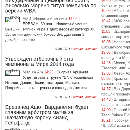
Вик Дарчинян 3 декабря оспорит у
14:40 |
Боксер Б
Ансельмо Морено титул чемпиона по
бой за титул ч
версии WBA
10:08 |
Абрахам:
чемпиона мира
АМИ «Новости-Армения»
11:02 |
16:42 |
МОК прек
ЕРЕВАН, 30 ноя – Новости-Армения.
отношении Жоао
Бывший чемпион мира в двух весовых категориях,
11:53 |
Эксперим
35-летний армянский боксер Вик Дарчинян 3
могут в марте у
декабря сразится ...
10:03 |
Норвеже
шахматного тур
11 30, 2011 /
Читаль дальше
19:05 |
Декабрьс
французом Мор
Утвержден отборочный этап
14:23 |
Месси, Х
чемпионата Мира 2014 года
"Золотой мяч"
Miacum.Am
14:23 |
Сборная Армении
12:05 |
Левон Ар
будет играть в группе "B", с командами
08:05 |
Крамник 
Италии, Дании, Чехии, Болгарии, Мальты.
шахматного тур
Подробнее состав группы и календарь встреч...
14:57 |
Вик Дарч
прошли процеду
11 29, 2011 /
Читаль дальше
14:43 |
Владимир
на спасательно
Ереванец Ашот Вардапетян будет
14:00 |
Георгий 
главным арбитром матча за
Tachi Palace Fi
шахматную корону Ананд –
10:21 |
Сборная 
Гельфанд
ЧЕ-2012 даже и