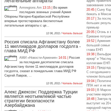
летательные аппараты
адрес правител
завоевание элек
Armregions.Am
13:15 |
Во время
20:45 |
Сыну Ка
последних военных учений Армия
бежать в Мекси
Обороны Нагорно-Карабахской Республики
20:17 |
За после
впервые протестировала беспилотные
больших результ
летательные аппараты с це...
премьер
20:05 |
Огонь в 
12 06, 2011 /
Читаль дальше
Ереване потуше
19:52 |
Армения 
Россия списала Афганистану более
большой семьи 
11 миллиардов долларов госдолга -
глава ЕНП
глава МИД РФ
19:38 |
Вильфред
АМИ «Новости-Армения»
14:01 |
Россия
еркир” и “Насле
за последнее десятилетие списала
коллегами ЕНП
Афганистану более 11 миллиардов долларов
19:15 |
Председ
госдолга, сказал в понедельник глава МИД РФ
С сегодняшнего
Сергей Лавров, ...
членом большо
19:04 |
Политиче
12 05, 2011 /
Читаль дальше
ППА нет и не мо
19:03 |
В Марсел
Алекс Джексон: Поддержка Турции
участием европ
является неотъемлемой частью
18:48 |
Завтра п
стратегии безопасности
выступит на 20
Азербайджана
народной парти