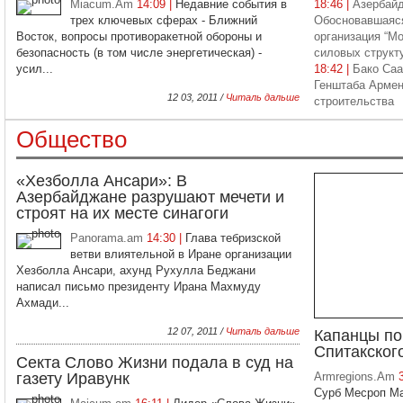
Miacum.Am
14:09 |
Недавние события в
18:46 |
Азербайд
трех ключевых сферах - Ближний
Обосновавшаяся
Восток, вопросы противоракетной обороны и
организация “М
безопасность (в том числе энергетическая) -
силовых структ
усил...
18:42 |
Бако Саа
Генштаба Армен
12 03, 2011 /
Читаль дальше
строительства
Общество
«Хезболла Ансари»: В
Азербайджане разрушают мечети и
строят на их месте синагоги
Panorama.am
14:30 |
Глава тебризской
ветви влиятельной в Иране организации
Хезболла Ансари, ахунд Рухулла Беджани
написал письмо президенту Ирана Махмуду
Ахмади...
12 07, 2011 /
Читаль дальше
Капанцы по
Спитакског
Секта Слово Жизни подала в суд на
газету Иравунк
Armregions.Am
Сурб Месроп Ма