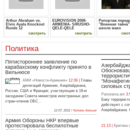
Arthur Abraham vs.
EUROVISION 2008-
Репортаж перед
Elvin Ayala Knockout
ARMENIA- SIRUSHO-
"Военная тайна"
Runde 12
QELE-QELE
школе мако
смотреть
смотреть
смот
Политика
Пятистороннее заявление по
Азербайджа
карабахскому конфликту принято в
Обосновавш
Вильнюсе
террористи
АМИ «Новости-Армения»
12:06 |
Главы
“Монафегин
делегаций Армении, Азербайджана,
силовых ст
России, США и Франции, участвующие в 18-м
Panorama.am
3:
заседании Совета министров иностранных дел
Баку террорист
стран-членов ОБС...
действуют с со
Азербайджана. О
12 07, 2011 /
Читаль дальше
Армия Обороны НКР впервые
протестировала беспилотные
21:13 |
Критика 