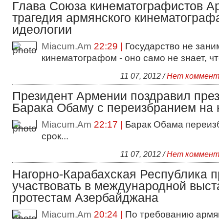
Глава Союза кинематографистов А
трагедия армянского кинематографа
идеологии
Miacum.Am
22:29 |
Государство не зани
кинематографом - оно само не знает, что
11 07, 2012 /
Нет коммент
Президент Армении поздравил пре
Барака Обаму с переизбранием на 
Miacum.Am
22:17 |
Барак Обама переиз
срок...
11 07, 2012 /
Нет коммент
Нагорно-Карабахская Республика 
участвовать в международной выст
протестам Азербайджана
Miacum.Am
20:24 |
По требованию армя