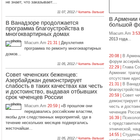
не знает, что заказывает....
11 07, 2012 /
Читать дальше
В Армении 
В Ванадзоре продолжается
большой ф
программа благоустройства в
многоквартирных домах
Miacum.Am
3:5
2013 года...
Miacum.Am
21:31 |
Двухлетняя
программа по ремонту многоквартирных
домов...
20:08 |
В Армени
форум ассирий
11 05, 2012 /
Читать дальше
22:29 |
Глава Со
Армении: траге
Совет чеченских беженцев:
отсутствие иде
Азербайджан демонстрирует
21:31 |
В Ванадз
слабость в таких качествах как честь
благоустройств
и достоинство, выдавая отбывших
20:59 |
Совет че
срок чеченцев России
демонстрирует с
Miacum.Am
20:59 |
«В прошлом они
честь и достои
передавались российским властям,
чеченцев Росси
якобы для следственных мероприятий, где в
16:39 |
Психоло
течение нескольких месяцев подвергались
с представител
жесточайши...
этнической, на
14:55 |
Студенты
11 05, 2012 /
Читать дальше