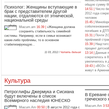
необеспеченных
общую сумму 6
Психолог: Женщины вступающие в
14:51 |
Число бе
брак с представителем другой
2012 года сокра
нации, отдаляются от этнической,
человек
национальной среды
15:45 |
Минобор
соболезнования
Miacum.am
16:39 |
«Женщина должна
погибших в ДТП
сохранять стабильность семейной
15:31 |
Почти 2\
системы. Например, если в семье возникают
проблемой стра
какие-либо проблемы, то в основном
15:39 |
Нацстатс
стабилизирующую...
процент детско
11 03, 2012 /
Читать дальше
13:14 |
Данные п
сократилось в 8
увеличилось в 
19:43 |
«ВОЗ»: 
живут в Армени
Культура
Петроглифы Джермука и Сисиана
В Ереване 
будут включены в список
греческого 
Всемирного наследия ЮНЕСКО
Miacum.Am
3:5
Miacum.Am
00:50 |
В августе 2012 года с