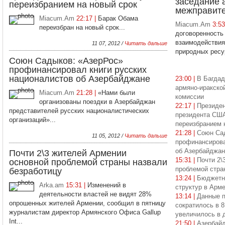
заседание 
переизбранием на новый срок
межправите
Miacum.Am
22:17 |
Барак Обама
Miacum.Am
3:5
переизбран на новый срок...
договоренность
взаимодействия 
11 07, 2012 /
Читать дальше
природных ресур
Союн Садыков: «АзерРос»
профинансировал книги русских
националистов об Азербайджане
23:00 |
В Багдад
армяно-иракско
Miacum.Am
21:28 |
«Нами были
комиссии
организованы поездки в Азербайджан
22:17 |
Президен
представителей русских националистических
президента США
организаций»...
переизбранием 
21:28 |
Союн Са
11 05, 2012 /
Читать дальше
профинансирова
об Азербайджан
Почти 2\3 жителей Армении
15:31 |
Почти 2\
основной проблемой страны назвали
проблемой стра
безработицу
13:24 |
Бюджетн
Arka.am
15:31 |
Изменений в
структур в Арме
деятельности властей не видят 28%
13:14 |
Данные п
опрошенных жителей Армении, сообщил в пятницу
сократилось в 8
журналистам директор Армянского Офиса Gallup
увеличилось в 
Int...
21:50 |
Азербайд