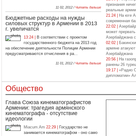
признания ничег
11 02, 2012 /
Читать дальше
реальные арми
21:24 |
На юге А
Бюджетные расходы на нужды
современная б
силовых структур в Армении в 2013
22:02 |
Азербайд
г. увеличатся
может прервать
13:24 |
В соответствии с проектом
Азербайджана 
государственного бюджета на 2013 год
02:02 |
Бакински
на обеспечение деятельности Полиции Армении
армяне атакуют
предусматриваются отчисления в ра...
Азербайджана
20:56 |
На газоп
11 01, 2012 /
Читать дальше
ранены 26 туре
19:17 |
«Радио С
дипломатии» А
Общество
Глава Союза кинематографистов
Армении: трагедия армянского
кинематографа - отсутствие
идеологии
Miacum.Am
22:29 |
Государство не
занимается кинематографом - оно само