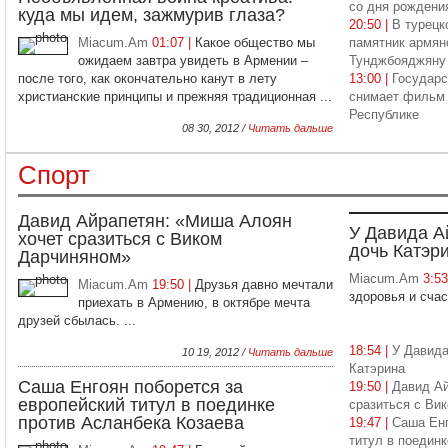
со дня рождени
куда мы идем, зажмурив глаза?
20:50 |
В турецк
Miacum.Am
01:07 |
Какое общество мы
памятник армян
ожидаем завтра увидеть в Армении –
Тунджбояджяну
после того, как окончательно канут в лету
13:00 |
Государс
христианские принципы и прежняя традиционная ...
снимает фильм 
Республике
08 30, 2012 /
Читать дальше
Спорт
Давид Айрапетян: «Миша Алоян
У Давида А
хочет сразиться с Виком
дочь Катэр
Дарчиняном»
Miacum.Am
3:5
Miacum.Am
19:50 |
Друзья давно мечтали
здоровья и счаст
приехать в Армению, в октябре мечта
друзей сбылась. ...
18:54 |
У Давида
10 19, 2012 /
Читать дальше
Катэрина
Саша Енгоян поборется за
19:50 |
Давид Ай
европейский титул в поединке
сразиться с Ви
против Асланбека Козаева
19:47 |
Саша Енг
титул в поедин