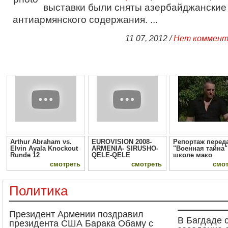
выставки были сняты азербайджански
антиармянского содержания. ...
11 07, 2012 /
Нет коммент
Arthur Abraham vs.
EUROVISION 2008-
Репортаж перед
Elvin Ayala Knockout
ARMENIA- SIRUSHO-
"Военная тайна"
Runde 12
QELE-QELE
школе мако
смотреть
смотреть
смот
Политика
Президент Армении поздравил
В Багдаде 
президента США Барака Обаму с