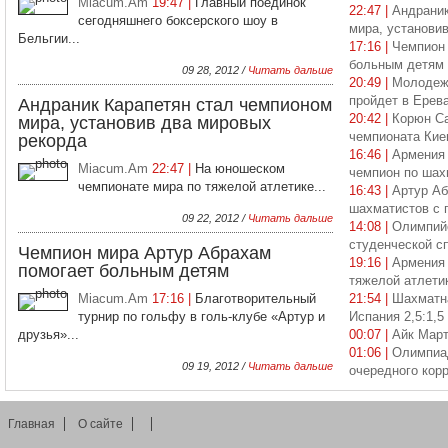
Miacum.Am
19:47 |
Главный поединок
22:47 |
Андраник
сегодняшнего боксерского шоу в
мира, установи
Бельгии...
17:16 |
Чемпион 
больным детям
09 28, 2012 /
Читать дальше
20:49 |
Молодежн
пройдет в Ерев
Андраник Карапетян стал чемпионом
20:42 |
Корюн Са
мира, установив два мировых
чемпионата Кие
рекорда
16:46 |
Армения 
Miacum.Am
22:47 |
На юношеском
чемпион по ша
чемпионате мира по тяжелой атлетике...
16:43 |
Артур Аб
шахматистов с 
09 22, 2012 /
Читать дальше
14:08 |
Олимпийс
студенческой с
Чемпион мира Артур Абрахам
19:16 |
Армения 
помогает больным детям
тяжелой атлети
Miacum.Am
17:16 |
Благотворительный
21:54 |
Шахматна
турнир по гольфу в голь-клубе «Артур и
Испания 2,5:1,5
друзья»...
00:07 |
Айк Март
01:06 |
Олимпиад
09 19, 2012 /
Читать дальше
очередного кор
Главная
О сайте