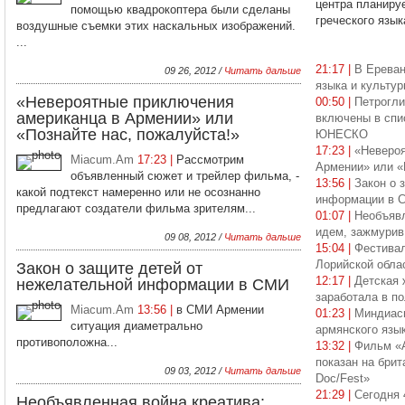
центра планиру
помощью квадрокоптера были сделаны
греческого язык
воздушные съемки этих наскальных изображений.
...
21:17 |
В Ереван
09 26, 2012 /
Читать дальше
языка и культу
«Невероятные приключения
00:50 |
Петрогл
американца в Армении» или
включены в спи
«Познайте нас, пожалуйста!»
ЮНЕСКО
17:23 |
«Невероя
Miacum.Am
17:23 |
Рассмотрим
Армении» или «
объявленный сюжет и трейлер фильма, -
13:56 |
Закон о 
какой подтекст намеренно или не осознанно
информации в 
предлагают создатели фильма зрителям...
01:07 |
Необъявл
идем, зажмурив
09 08, 2012 /
Читать дальше
15:04 |
Фестива
Лорийской обла
Закон о защите детей от
12:17 |
Детская 
нежелательной информации в СМИ
заработала в п
Miacum.Am
13:56 |
в СМИ Армении
01:23 |
Миндиас
ситуация диаметрально
армянского язы
противоположна...
13:32 |
Фильм «
показан на брит
09 03, 2012 /
Читать дальше
Doc/Fest»
21:29 |
Сегодня 
Необъявленная война креатива: